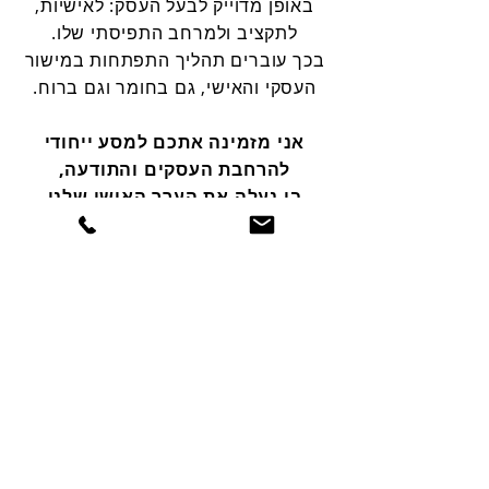
באופן מדוייק לבעל העסק: לאישיות,
לתקציב ולמרחב התפיסתי שלו.
בכך עוברים תהליך התפתחות במישור
העסקי והאישי, גם בחומר וגם ברוח.
אני מזמינה אתכם למסע ייחודי
להרחבת העסקים והתודעה,
בו נעלה את הערך האישי שלנו
כבעלי עסקים וכמובן את ערך העסק:
המוניטין וההכנסה.
רוצים ליצור את המסע שלכם?
מוזמנים לעקוב אחרי ביוטיוב
וברשתות החברתיות,
"על כוחות
לקרוא את הספר
לקוחות"
, להצטרף לקורסים או
לקבל ייעוץ אישי.
צרו קשר לרכישת לוח לתכנון