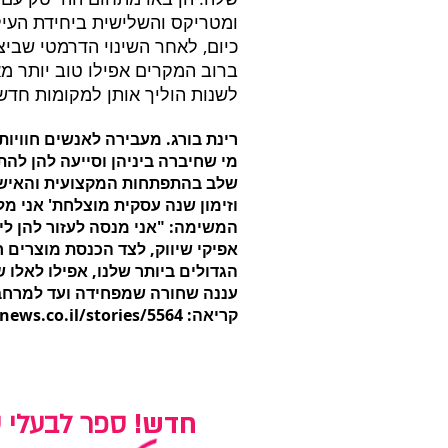
ומטריקס והשלישית ביחידת העילית 8200 ובשב"כ. ולמרות זאת, אחרי קריירה ארוכת שנים בהייטק, הן העיזו לבצ
כיום, לאחר השינוי הדרמטי שבי
ברוב המקרים אפילו טוב יותר מא
לשנות הוליך אותן למקומות חדש
רינת בורג. מעבירה לאנשים חוויות
מי שחיברה ביניהן וסייעה להן לה
שלב בהתפתחות המקצועית והאישית
וזימון שנה עסקית מוצלחת' אני מל
המשימה: "אני מנסה לעזור להן ליי
אפיקי שיווק, לצד הכנסת מוצרים 
הגדולים ביותר שלנו, אפילו לאלו 
עננה שחורה שמפחידה ועד למרחב בו
קריאה:
ews.co.il/stories/5564
חדש!
ספר לבעלי 