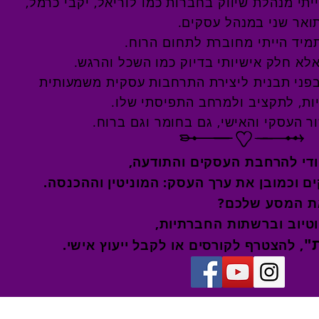
תי מנהלת שיווק בחברות כמו לוריאל, יקבי כרמל,
תואר שני במנהל עסקים.
מיד הייתי מחוברת לתחום הרוח.
אלא חלק אישיותי בדיוק כמו השכל והרגש.
בפני תבנית ליצירת התרחבות עסקית משמעותית
ות, לתקציב ולמרחב התפיסתי שלו.
 העסקי והאישי, גם בחומר וגם ברוח.
ודי להרחבת העסקים והתודעה,
ם וכמובן את ערך העסק: המוניטין וההכנסה.
את המסע שלכם?
וטיוב וברשתות החברתיות,
"
, להצטרף לקורסים או לקבל ייעוץ אישי.