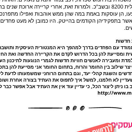
ע מהפך פרטי.
צעו, הן עוסקות באמת במה שהן ממש אוהבות ואפילו מתפרנס
שר בתפקידיהן הקודמים בהייטק. היו כמובן לא מעט פחדים ו
ים.
 חדשות
תמודד עם הפחדים בדרך למהפך היא המנטורית העיסקית ותושבת מ
 ומסייעת להן בכל הדרוש לקדם את הקריירה החדשה ואת החיי
מדת ומעבירה לאנשים חוויות חדשות לגמרי הנוגעות לתיכנון הע
צר שילוב בין החומר והרוח, בתחום החומר אני מסייעת להן בתכנ
חדשים והשגת קהלי יעד, וגם בתחום הרוחני שמשמעותו לדעת ליצ
שעדיין לא חלמנו, למשל איך לתפוס את העתיד בצורה אחרת ושונה
 ניתן ליצור הכל, כי עדיין עוד אין את העתיד אבל אפשר כבר ל
http://www.mn
עסקים