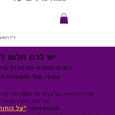
ד״ר רינת ב
יש לכם חלום ל
רוצים למצוא את הדרך היי
בעיני, סוד ההצלחה הו
שמי רינת בורג, וכך בניתי את העסק שלי ועז
אני יזמת, יועצת ומנחה
"על כוחות
מחברת הספר