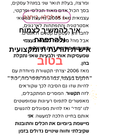
ומרצה, בעלת תואר שני במנהל עסקים,
בסך הכול אדם מאוד תכל׳סי ופרקטי,
להזמנת ההרצאה לארגון או לסלון ביתכם
עצמאית מאז 2005, מייעצת בנושאי
אסטרטגיה והתפתחות לארגונים,
איך להמשיך לצמוח
לחברות, לעסקים קטנים ולאנשים.
ולהתפתח
אבל מה?
מעדיפה למצוא בעצמי
אישית תודעתית ומקצועית
תשובות פורצות דרך לשאלות
שמעסיקות אותי ולבעיות שאני נתקלת
בטוב
בהן.
מאז 2006 יצרתי תקשורת מיוחדת עם
חלקים בעצמי, כמו גוגל פנימי כזה, יכול
להיות שזו גם הסיבה לכך שקוראים
לזה
תקשור
. המסרים המתקבלים,
מאפשרים לתפוס רעיונות שמופשטים
לנו ״מדי״ ואז להיות מסוגלים להגשים
אותם בחיינו הלכה למעשה.
אני
מיישמת ביומיום את הכלים והתובנות
שקיבלתי וחווה שינויים גדולים בזמן