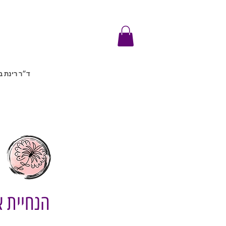
ד״ר רינת ב
הנחיית א