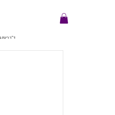
ד״ר רינת ב