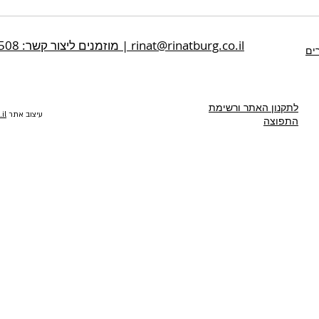
www.rinatburg.co.il | מוזמנים ליצור קשר: 054-650-8508 | rinat@rinatburg.co.il
ים
לתקנון האתר ורשימת
עיצוב אתר
il
התפוצה