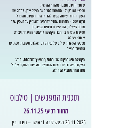
שיתוף חוויות ותובנות מהדרך האישית
מפגשי נטוורקינג - הזדמנות להציג את העסק שלך, לחלוק את
הערך הייחודי שאתה מביא ולהגדיר איזה הפניות יתאימו לך
זרקור עסקי - הזדמנות שנתית להרחיב ולהעמיק על העסק שלך
מרחב לשאלות, התייעצויות ודיונים מקצועיים
פגישות אישיות בין חברי הקהילה להעמקת ההיכרות ויצירת
שיתופי פעולה
מפגשי העשרה: שילוב של נטוורקינג ושאלות ותשובות, סמינרים
וסדנאות המשך
הקהילה היא המקום שבו התהליך ממשיך להתפתח, והידע
השקט מוצא דרכים חדשות להתגשם במציאות העסקית של כל
אחד ואחת מחברי הקהילה.
תוכנית המפגשים | סילבוס
מחזור רביעי 26.11.25
26.11.2025
מפגש ליבה 1: עושר – חיבור בין