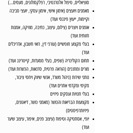
סוציאליים, טיפול אלטרנטיבי, רפלקסולוגים, מעסים…)
מאמנים ויועצים (אימון אישי, אימון עסקי, יועצי סביבה
וקיימות, ייעוץ פיננסי ועוד)
אומנים ויוצרים (צילום, עיצוב, כתיבה, מוזיקה, אמנות
חזותית ועוד)
בעלי מקצוע חופשיים (עורכי דין, רואי חשבון, אדריכלים
ועוד)
תחום הקולינריה (שפים, בעלי מסעדות, קייטרינג ועוד)
מורים ומחנכים (הוראה פרטית, סדנאות, הכשרות ועוד)
נותני שירות (ניהול משרד, אנשי שיווק ויחסי ציבור,
מקימי ומקדמי אתרים ועוד)
בעלי חנויות ועסקים פיזיים
מקצועות הבריאות והכושר (מאמני כושר, דיאטנים,
פיזיותרפיסטים)
יופי, אסתטיקה וטיפוח (עיצוב פנים, איפור, עיצוב שיער
ועוד)